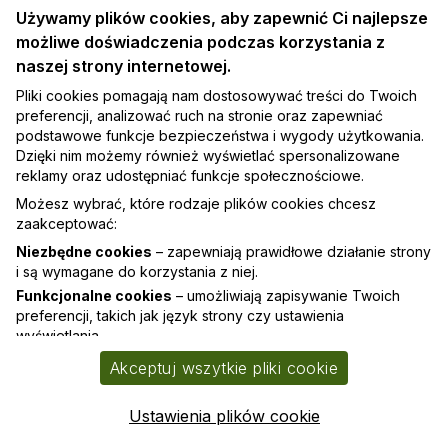
Używamy plików cookies, aby zapewnić Ci najlepsze
możliwe doświadczenia podczas korzystania z
naszej strony internetowej.
Depilacja Laserowa Ciała: Skuteczność, Rodzaje
Pliki cookies pomagają nam dostosowywać treści do Twoich
Wiązek i Zalety
preferencji, analizować ruch na stronie oraz zapewniać
Depilacja laserowa to jedna z najbardziej popularnych metod
podstawowe funkcje bezpieczeństwa i wygody użytkowania.
usuwania niechcianego owłosienia na świecie. Jej rosnąca
Dzięki nim możemy również wyświetlać spersonalizowane
popularność wynika z wysokiej skuteczności, długotrwałych
reklamy oraz udostępniać funkcje społecznościowe.
efektów oraz wygody, jaką oferuje
Możesz wybrać, które rodzaje plików cookies chcesz
zaakceptować:
Niezbędne cookies
– zapewniają prawidłowe działanie strony
i są wymagane do korzystania z niej.
Funkcjonalne cookies
– umożliwiają zapisywanie Twoich
preferencji, takich jak język strony czy ustawienia
wyświetlania.
©2017-
2026
Skinboost
Analityczne cookies
– pomagają nam zrozumieć, jak
Akceptuj wszytkie pliki cookie
użytkownicy korzystają z naszej strony, co pozwala nam ją
Polityka cookies
Polityka prywatności
Kontakt
ulepszać.
Ustawienia plików cookie
Reklamowe cookies
– umożliwiają wyświetlanie reklam
dostosowanych do Twoich zainteresowań.