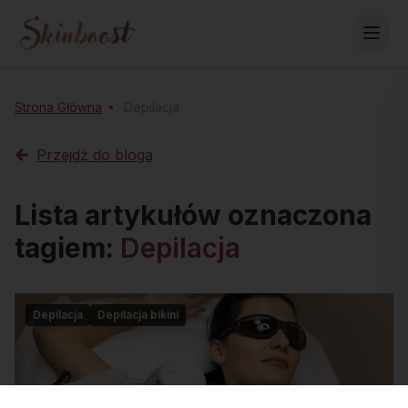
Strona Główna
Depilacja
Przejdź do bloga
Lista artykułów oznaczona
tagiem:
Depilacja
Depilacja
Depilacja bikini