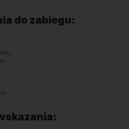
ia do zabiegu:
Skóry
ny
óry
wskazania: