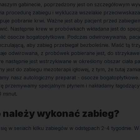
 naszym gabinecie, poprzedzony jest on szczegółowym wy
ia procedurę zabiegu i wyklucza wszelakie przeciwwskaza
ępuje pobranie krwi. Ważne jest aby pacjent przed zabiegi
wić. Następnie krew w probówkach wkładana jest do specja
elić osocze bogatopłytkowe. Podczas odwirowywania, pacj
eczulającą, aby zabieg przebiegał bezboleśnie. Maść tą tr
taje odwirowana, z probówek pobierane jest, do strzykawe
e następnie jest wstrzykiwane w określony obszar ciała pa
ny jest do zabiegu mezoterapii igłowej, z tym, że tutaj zam
my nasz autologiczny preparat - osocze bogatopłytkowe.
rę przemywamy specjalnym płynem i nakładamy łagodzący 
0 minut.
o należy wykonać zabieg?
się w seriach kilku zabiegów w odstępach 2-4 tygodnie. W