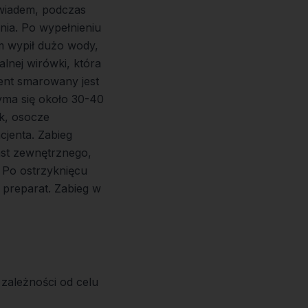
wiadem, podczas
nia. Po wypełnieniu
em wypił dużo wody,
lnej wirówki, która
ent smarowany jest
zyma się około 30-40
k, osocze
cjenta. Zabieg
iast zewnętrznego,
 Po ostrzyknięcu
preparat. Zabieg w
 zależności od celu