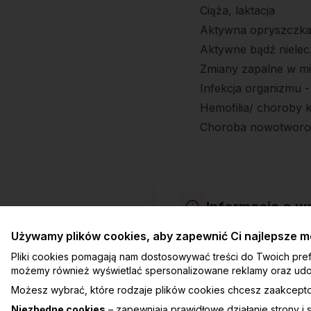
Ciąża, laktacja
Aktywna opryszczk
Aktywne bądź niele
Zmiany zapalne w m
Infekcja organizmu 
Hemofilia/ choroby k
Choroba nowotworowa
Informacja o ws
Dziękujemy, że odwiedzasz n
Używamy plików cookies, aby zapewnić Ci najlepsze mo
poinformować Cię, że niektóre
produktu lub usługi, do któ
Pliki cookies pomagają nam dostosowywać treści do Twoich pref
możemy również wyświetlać spersonalizowane reklamy oraz udo
Dodatkowo, na stronie mog
Możesz wybrać, które rodzaje plików cookies chcesz zaakcept
blog i nadal dostarczać Ci w
Niezbędne cookies
– zapewniają prawidłowe działanie strony i 