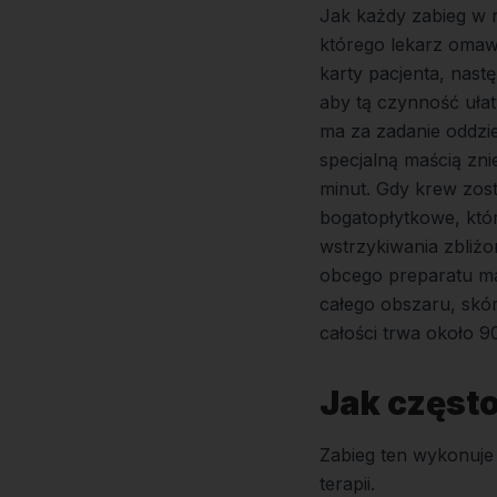
Jak każdy zabieg w
którego lekarz omaw
karty pacjenta, nast
aby tą czynność ułat
ma za zadanie oddzi
specjalną maścią zni
minut. Gdy krew zos
bogatopłytkowe, któr
wstrzykiwania zbliżo
obcego preparatu ma
całego obszaru, skó
całości trwa około 9
Jak częst
Zabieg ten wykonuje 
terapii.