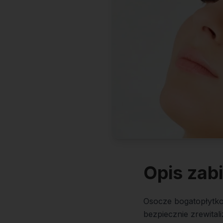
Opis zab
Osocze bogatopłytkow
bezpiecznie zrewital