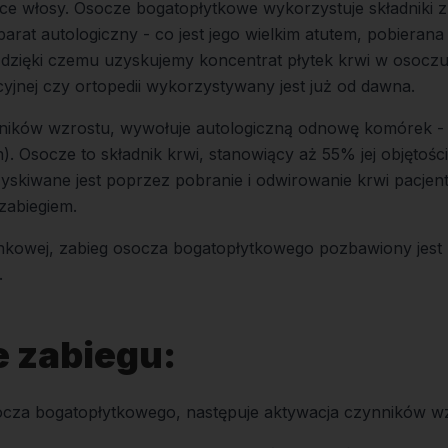
ce włosy. Osocze bogatopłytkowe wykorzystuje składniki z
parat autologiczny - co jest jego wielkim atutem, pobieran
 dzięki czemu uzyskujemy koncentrat płytek krwi w osoczu
jnej czy ortopedii wykorzystywany jest już od dawna.
ynników wzrostu, wywołuje autologiczną odnowę komórek 
n). Osocze to składnik krwi, stanowiący aż 55% jej objętośc
yskiwane jest poprzez pobranie i odwirowanie krwi pacjen
zabiegiem.
nkowej, zabieg osocza bogatopłytkowego pozbawiony jest r
.
e zabiegu:
cza bogatopłytkowego, następuje aktywacja czynników wzr