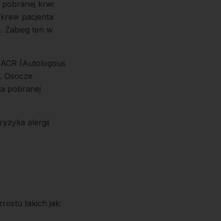
 pobranej krwi
a krew pacjenta
. Zabieg ten w
- ACR (Autologous
i. Osocze
ta pobranej
yzyka alergii
ostu takich jak: