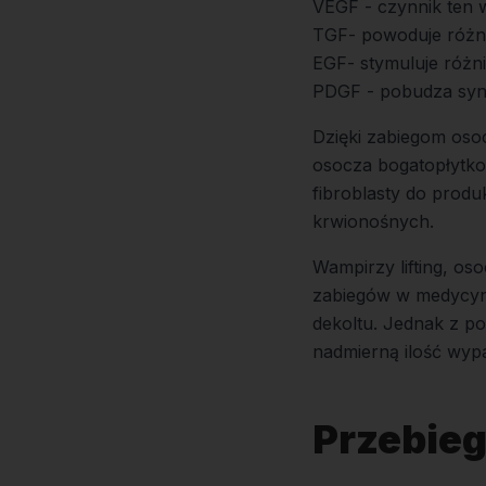
VEGF - czynnik ten 
TGF- powoduje różn
EGF- stymuluje różn
PDGF - pobudza syn
Dzięki zabiegom oso
osocza bogatopłytk
fibroblasty do prod
krwionośnych.
Wampirzy lifting, os
zabiegów w medycyni
dekoltu. Jednak z 
nadmierną ilość wyp
Przebieg