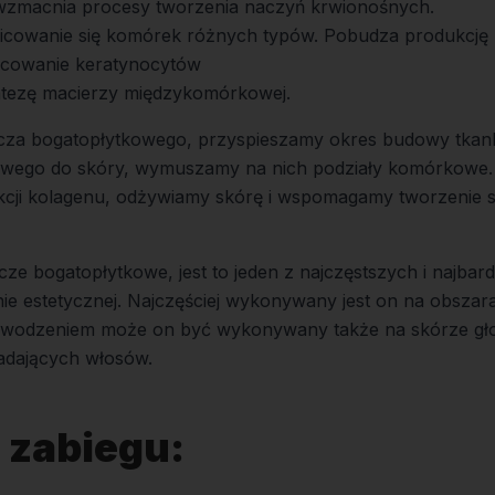
wzmacnia procesy tworzenia naczyń krwionośnych.
icowanie się komórek różnych typów. Pobudza produkcję
icowanie keratynocytów
tezę macierzy międzykomórkowej.
cza bogatopłytkowego, przyspieszamy okres budowy tkank
owego do skóry, wymuszamy na nich podziały komórkowe.
ukcji kolagenu, odżywiamy skórę i wspomagamy tworzenie 
ocze bogatopłytkowe, jest to jeden z najczęstszych i najbar
e estetycznej. Najczęściej wykonywany jest on na obszara
powodzeniem może on być wykonywany także na skórze gł
adających włosów.
 zabiegu: