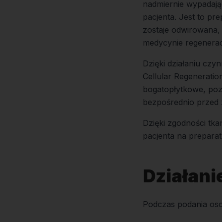
nadmiernie wypadają
pacjenta. Jest to pre
zostaje odwirowana,
medycynie regeneracy
Dzięki działaniu cz
Cellular Regeneratio
bogatopłytkowe, poz
bezpośrednio przed 
Dzięki zgodności tka
pacjenta na preparat
Działani
Podczas podania oso