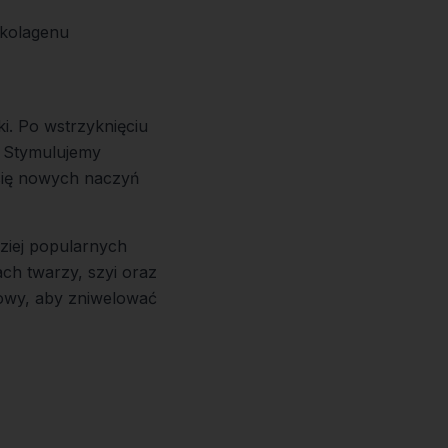
 kolagenu
i. Po wstrzyknięciu
 Stymulujemy
się nowych naczyń
dziej popularnych
ch twarzy, szyi oraz
owy, aby zniwelować