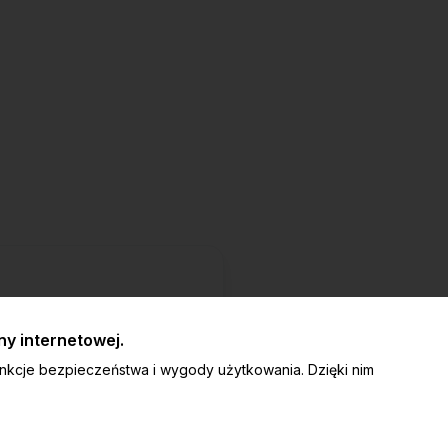
angażowaniem. Chcielibyśmy
y internetowej.
śli zdecydujesz się na zakup
h kosztów dla Ciebie.
unkcje bezpieczeństwa i wygody użytkowania. Dzięki nim
które pomagają nam utrzymać