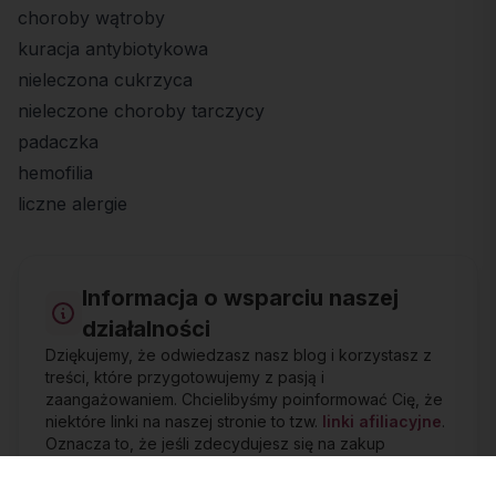
choroby wątroby
kuracja antybiotykowa
nieleczona cukrzyca
nieleczone choroby tarczycy
padaczka
hemofilia
liczne alergie
Informacja o wsparciu naszej
działalności
Dziękujemy, że odwiedzasz nasz blog i korzystasz z
treści, które przygotowujemy z pasją i
zaangażowaniem. Chcielibyśmy poinformować Cię, że
niektóre linki na naszej stronie to tzw.
linki afiliacyjne
.
Oznacza to, że jeśli zdecydujesz się na zakup
produktu lub usługi, do którego prowadzi link,
otrzymamy niewielką prowizję – bez dodatkowych