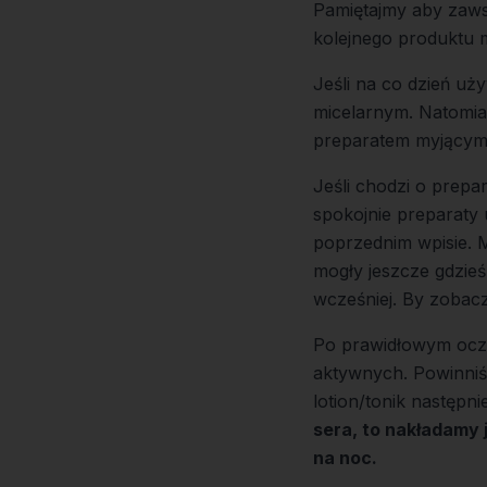
Pamiętajmy aby zaws
kolejnego produktu 
Jeśli na co dzień u
micelarnym. Natomia
preparatem myjącym.
Jeśli chodzi o prepa
spokojnie preparaty 
poprzednim wpisie
. 
mogły jeszcze gdzieś
wcześniej. By zobac
Po prawidłowym oczy
aktywnych. Powinniśm
lotion/tonik następ
sera, to nakładamy 
na noc.