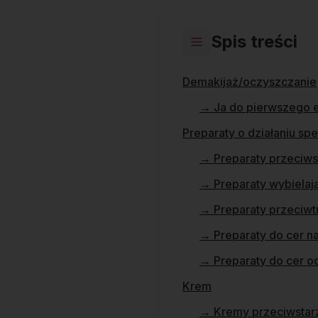
Spis treści
Demakijaż/oczyszczanie
→
Ja do pierwszego e
Preparaty o działaniu sp
→
Preparaty przeciws
→
Preparaty wybielaj
→
Preparaty przeciwt
→
Preparaty do cer n
→
Preparaty do cer o
Krem
→
Kremy przeciwstar