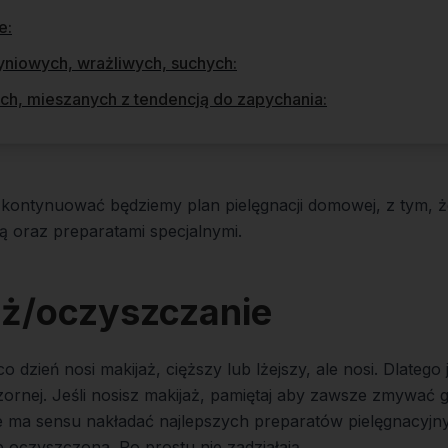
e:
yniowych, wrażliwych, suchych:
ych, mieszanych z tendencją do zapychania:
 kontynuować będziemy plan pielęgnacji domowej, z tym, że
ą oraz preparatami specjalnymi.
ż/oczyszczanie
 dzień nosi makijaż, cięższy lub lżejszy, ale nosi. Dlatego
czornej. Jeśli nosisz makijaż, pamiętaj aby zawsze zmywać 
 ma sensu nakładać najlepszych preparatów pielęgnacyjnyc
 oczyszczona. Po prostu nie zadziałają.