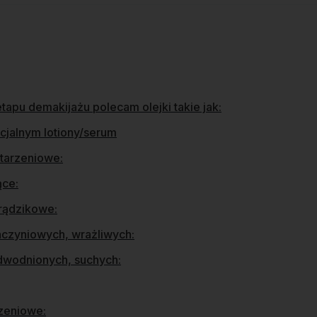
tapu demakijażu polecam olejki takie jak:
ecjalnym lotiony/serum
tarzeniowe:
ące:
rądzikowe:
aczyniowych, wrażliwych:
dwodnionych, suchych:
zeniowe: