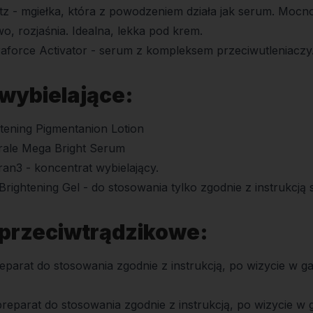
 - mgiełka, która z powodzeniem działa jak serum. Mocno 
, rozjaśnia. Idealna, lekka pod krem.
raforce Activator - serum z kompleksem przeciwutleniaczy
wybielające:
tening Pigmentanion Lotion
rale Mega Bright Serum
an3 - koncentrat wybielający.
rightening Gel - do stosowania tylko zgodnie z instrukcją sp
 przeciwtrądzikowe:
parat do stosowania zgodnie z instrukcją, po wizycie w ga
parat do stosowania zgodnie z instrukcją, po wizycie w g