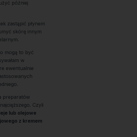
użyć później
jek zastąpić płynem
 umyć skórę innym
elarnym.
to mogą to być
pisywałam w
óre ewentualnie
 zastosowanych
edniego
.
a preparatów
najcięższego. Czyli
eje lub olejowe
lejowego z kremem