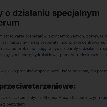
y o działaniu specjalnym
serum
m stosowanie preparatów, skoncentrowanych, ponieważ w
i jeśli nałożymy na nią preparaty mocno skoncentrowane, 
eżności od problemu mogą to być preparaty o działaniu roz
niającym barierę hydrolipidową, przeciw niedoskonałości
wię kilka produktów specjalnych, które polecam, dla posz
 przeciwstarzeniowe:
on z ekstraktem z dyni + Rhonda Allison Serum z czynnika
m z peptydami