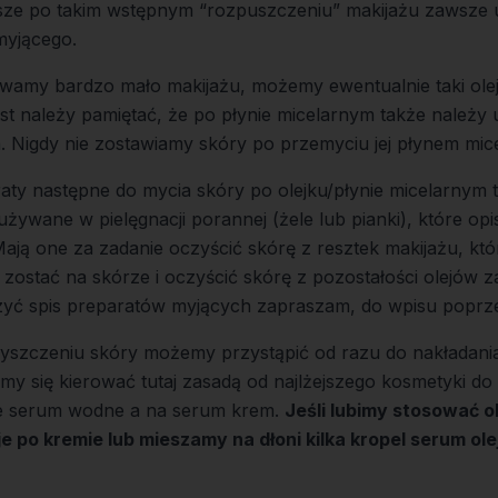
ze po takim wstępnym “rozpuszczeniu” makijażu zawsze 
myjącego.
żywamy bardzo mało makijażu, możemy ewentualnie taki ole
st należy pamiętać, że po płynie micelarnym także należy
 Nigdy nie zostawiamy skóry po przemyciu jej płynem mic
raty następne do mycia skóry po olejku/płynie micelarnym 
używane w pielęgnacji porannej (żele lub pianki), które o
Mają one za zadanie oczyścić skórę z resztek makijażu, kt
 zostać na skórze i oczyścić skórę z pozostałości olejów
zyć spis preparatów myjących zapraszam, do
wpisu poprz
szczeniu skóry możemy przystąpić od razu do nakładani
y się kierować tutaj zasadą od najlżejszego kosmetyki do 
nie serum wodne a na serum krem.
Jeśli lubimy stosować ol
je po kremie lub mieszamy na dłoni kilka kropel serum o