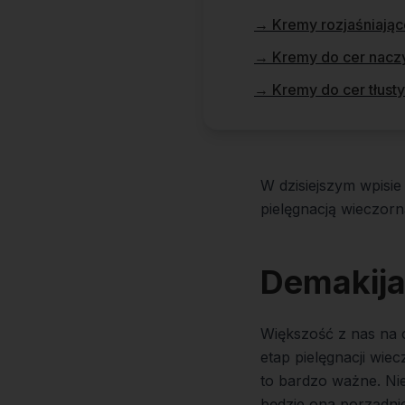
→
Kremy rozjaśniając
→
Kremy do cer nacz
→
Kremy do cer tłust
W dzisiejszym wpisie
pielęgnacją wieczorn
Demakija
Większość z nas na co
etap pielęgnacji wie
to bardzo ważne. Nie
będzie ona porządnie