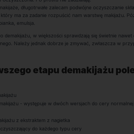
akijaże, długotrwałe zalecam podwójne oczyszczanie skład
 który ma za zadanie rozpuścić nam warstwę makijażu. Póź
pianka, emulsja.
i do demakijażu, w większości sprawdzają się świetnie nawe
ego. Należy jednak dobrze je zmywać, zwłaszcza w przy
wszego etapu demakijażu pole
akijażu
makijażu - występuje w dwóch wersjach do cery normalnej 
kijażu z ekstraktem z nagietka
oczyszczający do każdego typu cery