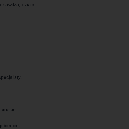
nawilża, działa
.
ecjalisty.
binecie.
abinecie.