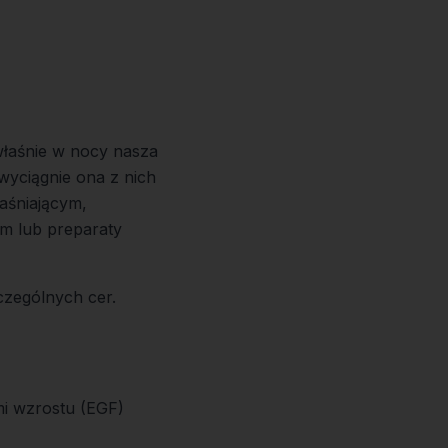
łaśnie w nocy nasza
wyciągnie ona z nich
jaśniającym,
om lub preparaty
czególnych cer.
mi wzrostu (EGF)