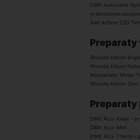
DMK Aminodine Spritz
przeciwzmarszczkowo
Add Actives C20 Tet
Preparaty 
Rhonda Allison Brigh
Rhonda Allison Natu
Mesoestetic Melan Tr
Rhonda Allison Skin B
Preparaty
DMK Acu- Klear - pre
DMK Acu- Mist
DMK Acu- Therm - pre