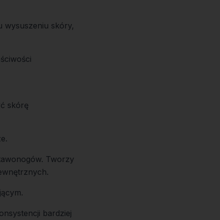
 wysuszeniu skóry,
ściwości
yć skórę
e.
stawonogów. Tworzy
zewnętrznych.
jącym.
nsystencji bardziej