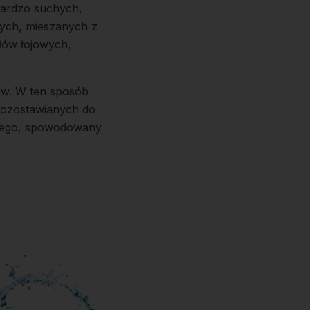
 bardzo suchych,
stych, mieszanych z
łów łojowych,
ów. W ten sposób
pozostawianych do
onego, spowodowany