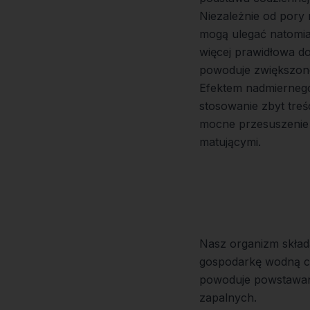
Niezależnie od pory 
mogą ulegać natomi
więcej prawidłowa do
powoduje zwiększon
Efektem nadmierneg
stosowanie zbyt tre
mocne przesuszenie
matującymi.
Nasz organizm skład
gospodarkę wodną cia
powoduje powstawani
zapalnych.