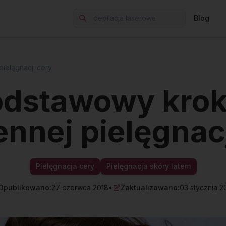
Blog
ielęgnacji cery
odstawowy krok
ennej pielęgnacj
Pielęgnacja cery
Pielęgnacja skóry latem
Opublikowano:
27 czerwca 2018
•
Zaktualizowano:
03 stycznia 2