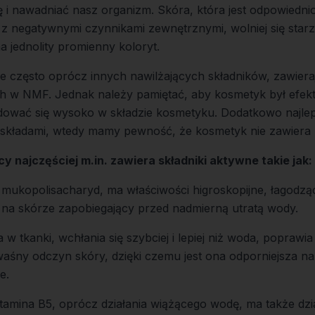
 i nawadniać nasz organizm. Skóra, która jest odpowiedni
 z negatywnymi czynnikami zewnętrznymi, wolniej się starze
a jednolity promienny koloryt.
e często oprócz innych nawilżających składników, zawiera
h w NMF. Jednak należy pamiętać, aby kosmetyk był efek
ować się wysoko w składzie kosmetyku. Dodatkowo najlepi
i składami, wtedy mamy pewność, że kosmetyk nie zawiera 
y najczęściej m.in. zawiera składniki aktywne takie jak:
mukopolisacharyd, ma właściwości higroskopijne, łagodz
m na skórze zapobiegający przed nadmierną utratą wody.
w tkanki, wchłania się szybciej i lepiej niż woda, poprawia
śny odczyn skóry, dzięki czemu jest ona odporniejsza na 
e.
amina B5, oprócz działania wiążącego wodę, ma także dzia