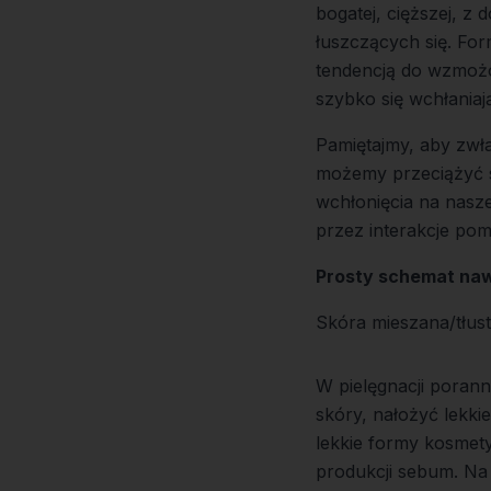
bogatej, cięższej, z
łuszczących się. For
tendencją do wzmożon
szybko się wchłaniają
Pamiętajmy, aby zwł
możemy przeciążyć s
wchłonięcia na nas
przez interakcje pom
Prosty schemat naw
Skóra mieszana/tłus
W pielęgnacji porann
skóry, nałożyć lekki
lekkie formy kosmety
produkcji sebum. Na