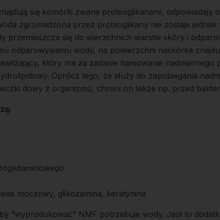
znajdują się komórki zwane proteoglikanami, odpowiadają 
Woda zgromadzona przez proteoglikany nie zostaje jednak 
dy przemieszcza się do wierzchnich warstw skóry i odparo
mu odparowywaniu wody, na powierzchni naskórka znajdu
awilżający, który ma za zadanie hamowanie nadmiernego 
ydrolipidowy. Oprócz tego, że służy do zapobiegania nadm
ieczki dowy z organizmu, chroni on także np. przed bakter
zą:
iroglutaminowego
 kwas moczowy, glikozamina, keratynina
 by “wyprodukować” NMF potrzebuje wody. Jest to doda