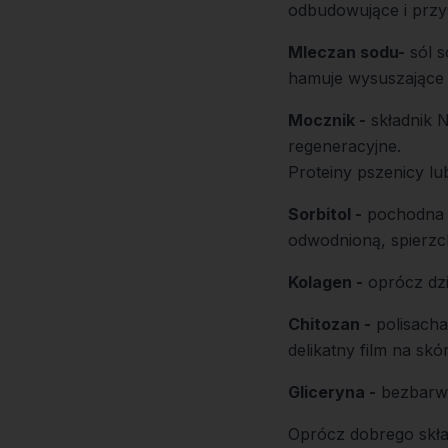
odbudowujące i przys
Mleczan sodu-
sól s
hamuje wysuszające d
Mocznik -
składnik N
regeneracyjne.
Proteiny pszenicy lu
Sorbitol -
pochodna g
odwodnioną, spierzc
Kolagen -
oprócz dzi
Chitozan -
polisach
delikatny film na s
Gliceryna -
bezbarwn
Oprócz dobrego skład