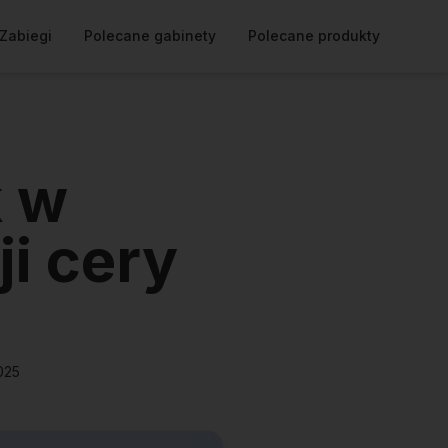
Zabiegi
Polecane gabinety
Polecane produkty
 w
i cery
025