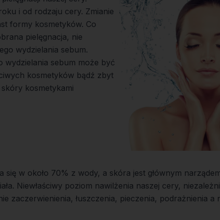
roku i od rodzaju cery. Zmianie
ast formy kosmetyków. Co
brana pielęgnacja, nie
ego wydzielania sebum.
o wydzielania sebum może być
ściwych kosmetyków bądź zbyt
 skóry kosmetykami
a się w około 70% z wody, a skóra jest głównym narząde
ła. Niewłaściwy poziom nawilżenia naszej cery, niezależnie
e zaczerwienienia, łuszczenia, pieczenia, podrażnienia a