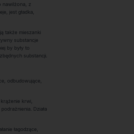
o nawilżona, z
je, jest gładka,
ją także mieszanki
tywny substancje
ej by były to
zbędnych substancji.
ące, odbudowujące,
 krążenie krwi,
podrażnienia. Działa
łanie łagodzące,