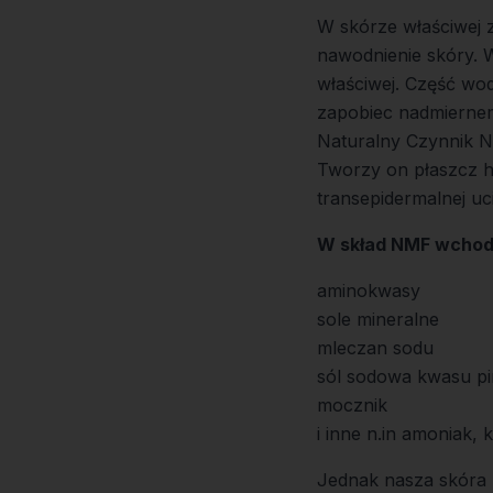
W skórze właściwej 
nawodnienie skóry. 
właściwej. Część wo
zapobiec nadmierne
Naturalny Czynnik N
Tworzy on płaszcz h
transepidermalnej uc
W skład NMF wchod
aminokwasy
sole mineralne
mleczan sodu
sól sodowa kwasu p
mocznik
i inne n.in amoniak,
Jednak nasza skóra