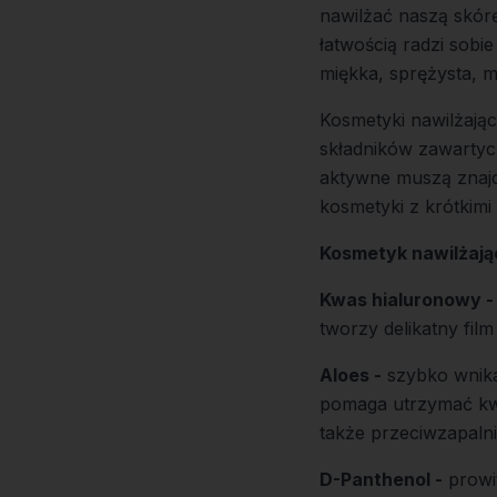
nawilżać naszą skórę
łatwością radzi sobie
miękka, sprężysta, m
Kosmetyki nawilżając
składników zawartyc
aktywne muszą znajd
kosmetyki z krótkim
Kosmetyk nawilżając
Kwas hialuronowy -
tworzy delikatny fil
Aloes -
szybko wnika 
pomaga utrzymać kwa
także przeciwzapalni
D-Panthenol -
prowit