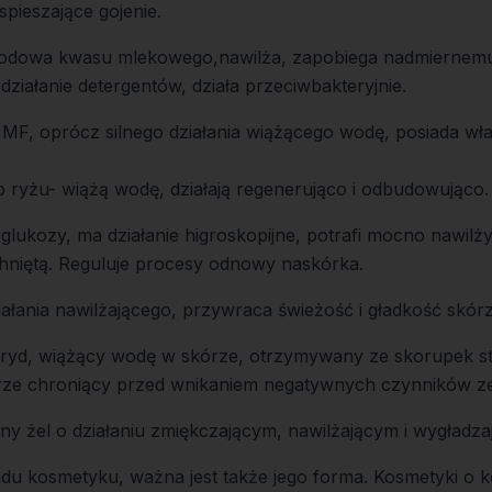
pieszające gojenie.
odowa kwasu mlekowego,nawilża, zapobiega nadmiernemu
ziałanie detergentów, działa przeciwbakteryjnie.
MF, oprócz silnego działania wiążącego wodę, posiada wła
b ryżu- wiążą wodę, działają regenerująco i odbudowująco.
lukozy, ma działanie higroskopijne, potrafi mocno nawilż
hniętą. Reguluje procesy odnowy naskórka.
ałania nawilżającego, przywraca świeżość i gładkość skórz
aryd, wiążący wodę w skórze, otrzymywany ze skorupek 
kórze chroniący przed wnikaniem negatywnych czynników 
y żel o działaniu zmiękczającym, nawilżającym i wygładza
u kosmetyku, ważna jest także jego forma. Kosmetyki o ko