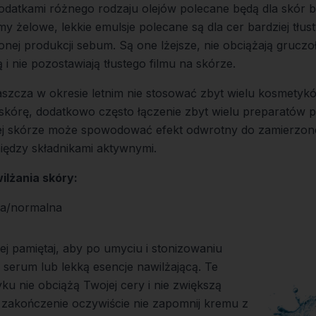
 dodatkami różnego rodzaju olejów polecane będą dla skór
my żelowe, lekkie emulsje polecane są dla cer bardziej tłu
ej produkcji sebum. Są one lżejsze, nie obciążają gruczo
 i nie pozostawiają tłustego filmu na skórze.
aszcza w okresie letnim nie stosować zbyt wielu kosmetyk
kórę, dodatkowo często łączenie zbyt wielu preparatów 
zej skórze może spowodować efekt odwrotny do zamierz
iędzy składnikami aktywnymi.
ilżania skóry:
ta/normalna
ej pamiętaj, aby po umyciu i stonizowaniu
e serum lub lekką esencje nawilżającą. Te
ku nie obciążą Twojej cery i nie zwiększą
 zakończenie oczywiście nie zapomnij kremu z