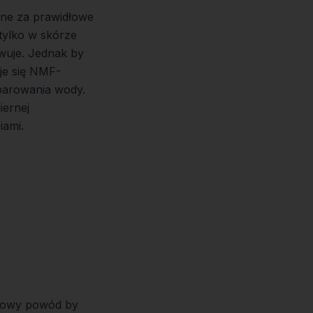
one za prawidłowe
tylko w skórze
wuje. Jednak by
je się NMF-
parowania wody.
iernej
iami.
tkowy powód by