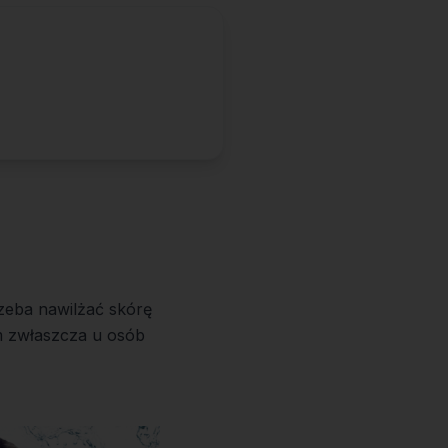
rzeba nawilżać skórę
um zwłaszcza u osób