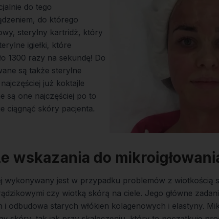
jalnie do tego
dzeniem, do którego
y, sterylny kartridż, który
rylne igiełki, które
ło 1300 razy na sekundę! Do
ane są także sterylne
najczęściej już koktajle
 są one najczęściej po to
ie ciągnąć skóry pacjenta.
e wskazania do mikroigłowani
iej wykonywany jest w przypadku problemów z wiotkością 
rądzikowymi czy wiotką skórą na ciele. Jego główne zadani
i odbudowa starych włókien kolagenowych i elastyny.
Mik
y skóry, tak jak przy skaleczeniu, który to początkuje pro