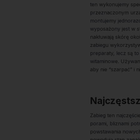
ten wykonujemy spec
przeznaczonym urzą
montujemy jednorazow
wyposażony jest w ste
nakłuwają skórę oko
zabiegu wykorzystyw
preparaty, lecz są to 
witaminowe. Używane
aby nie “szarpać” i n
Najczęstsz
Zabieg ten najczęśc
porami, bliznami pot
powstawania nowych 
powodują stan zapaln