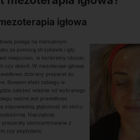
t mezoterapia igłowa?
 mezoterapia igłowa
igłowej polega na manualnym
atu za pomocą strzykawki i igły.
est miejscowo, w konkretny obszar,
ch czy dekolt. W mezoterapii igłowej
rawidłowo dobrany preparat do
w. Bowiem efekt zabiegu w
będzie zależeć właśnie od wybranego
biegu ważne jest prawidłowe
na odpowiednią głębokość do skóry
podskórnej. Najczęściej
j preparaty skoncentrowane z
m czy peptydami.