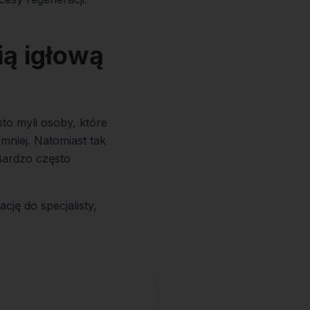
ą igłową
sto myli osoby, które
 mniej. Natomiast tak
 Bardzo często
cję do specjalisty,