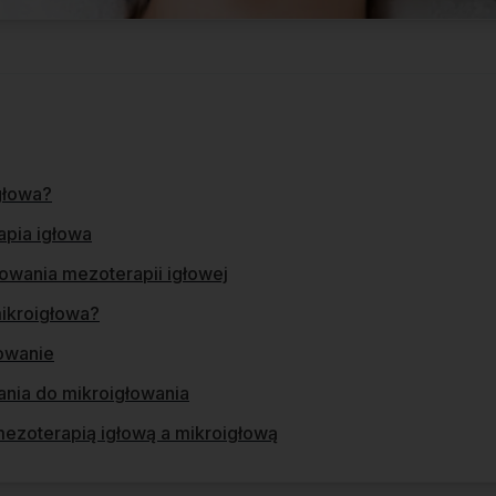
głowa?
apia igłowa
owania mezoterapii igłowej
ikroigłowa?
łowanie
nia do mikroigłowania
ezoterapią igłową a mikroigłową