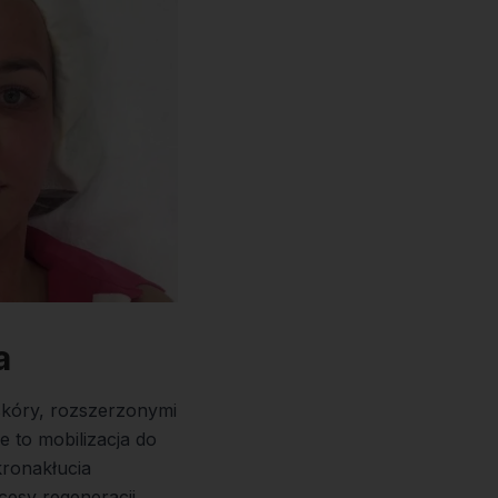
a
skóry, rozszerzonymi
e to mobilizacja do
ronakłucia
cesy regeneracji.