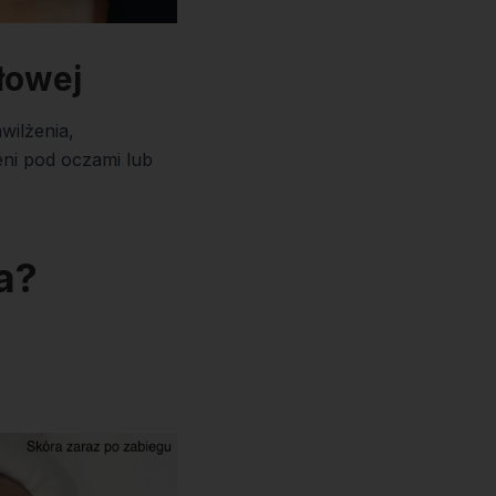
łowej
wilżenia,
eni pod oczami lub
a?