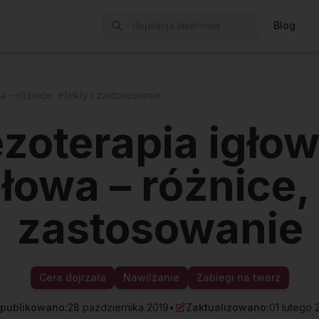
Blog
a – różnice, efekty i zastosowanie
zoterapia igłow
łowa – różnice, 
zastosowanie
Cera dojrzała
Nawilżanie
Zabiegi na twarz
publikowano:
28 października 2019
•
Zaktualizowano:
01 lutego 