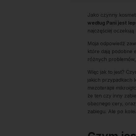
Jako czynny kosmeto
według Pani jest le
najczęściej oczekują
Moja odpowiedź zaws
które dają podobne e
różnych problemów,
Więc jak to jest? Czy
jakich przypadkach l
mezoterapii mikroigł
że ten czy inny zabie
obecnego cery, oraz
zabiegu. Ale po kolei