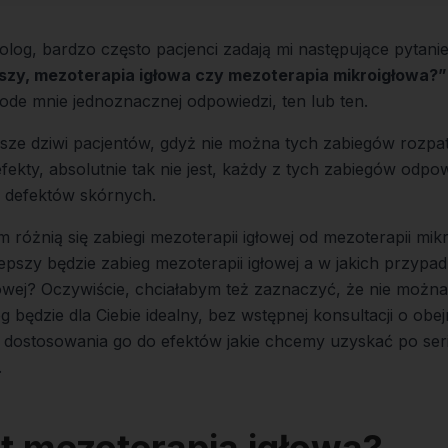
log, bardzo często pacjenci zadają mi następujące pytani
pszy,
mezoterapia igłowa
czy
mezoterapia mikroigłowa
?”
 ode mnie jednoznacznej odpowiedzi, ten lub ten.
ze dziwi pacjentów, gdyż nie można tych zabiegów rozpat
fekty, absolutnie tak nie jest, każdy z tych zabiegów odpow
 defektów skórnych.
m różnią się zabiegi mezoterapii igłowej od mezoterapii mik
epszy będzie zabieg mezoterapii igłowej a w jakich przypa
owej? Oczywiście, chciałabym też zaznaczyć, że nie można
g będzie dla Ciebie idealny, bez wstępnej konsultacji o obe
 dostosowania go do efektów jakie chcemy uzyskać po ser
.