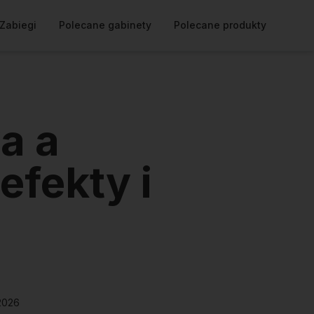
Zabiegi
Polecane gabinety
Polecane produkty
a a
efekty i
2026