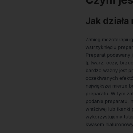
Czym jes
Jak działa
Zabieg mezoterapii 
wstrzyknięciu prepar
Preparat podawany j
tj. twarz, oczy, brzu
bardzo ważny jest p
oczekiwanych efektó
największej mierze 
preparatu. W tym za
podanie preparatu, 
właściwej lub tkanki 
wykorzystujemy tuta
kwasem hialuronowy