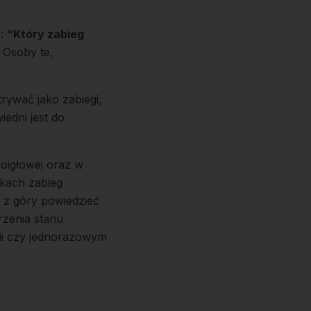
e:
“Który zabieg
Osoby te,
rywać jako zabiegi,
iedni jest do
roigłowej oraz w
dkach zabieg
 z góry powiedzieć
jrzenia stanu
ii czy jednorazowym